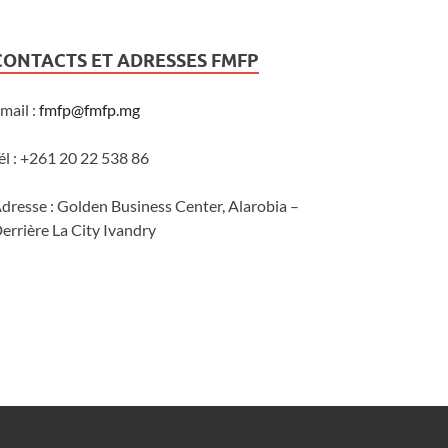
CONTACTS ET ADRESSES FMFP
mail :
fmfp@fmfp.mg
él : +261 20 22 538 86
dresse : Golden Business Center, Alarobia –
errière La City Ivandry