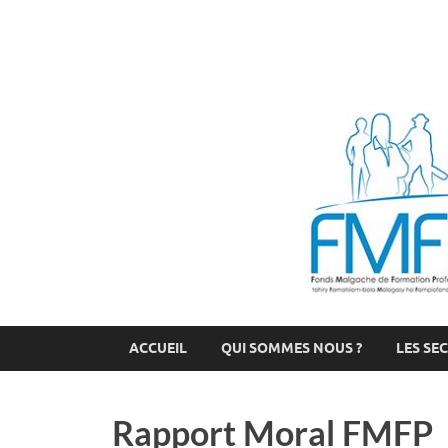
FMFP
Fonds Malgache de Formation Professionnelle
ACCUEIL
QUI SOMMES NOUS ?
LES SE
Rapport Moral FMFP