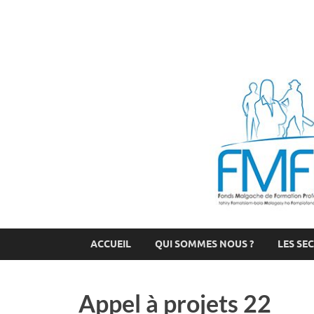
FMFP
Fonds Malgache de Formation Professionnelle
ACCUEIL
QUI SOMMES NOUS ?
LES SE
Appel à projets 22