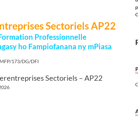
p
O
entreprises Sectoriels AP22
Formation Professionnelle
agasy ho Fampiofanana ny mPiasa
 FMFP/173/DG/DFI
nterentreprises Sectoriels – AP22
C
 2026