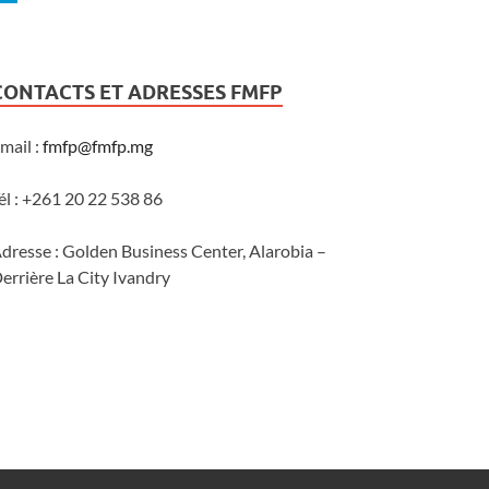
CONTACTS ET ADRESSES FMFP
mail :
fmfp@fmfp.mg
él : +261 20 22 538 86
dresse : Golden Business Center, Alarobia –
errière La City Ivandry