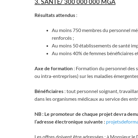
3. SANTE/ 300 000 000 MGA
Résultats attendus
:
Au moins 750 membres du personnel médic
renforcés ;
Au moins 50 établissements de santé imp
Au moins 40% de femmes bénéficiaires et
Axe de formation
: Formation du personnel des s
ou intra-entreprises) sur les maladies émergentes
Bénéficiaires
: tout personnel soignant, travaillan
dans les organismes médicaux au service des entr
NB : Le promoteur de chaque projet devra demand
l’adresse électronique suivante :
projetsdeform
Les offres doivent être adressées : à Monsieur le 