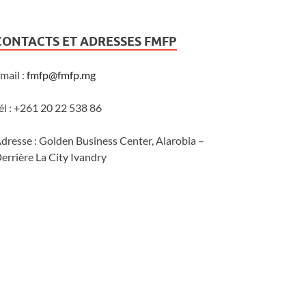
CONTACTS ET ADRESSES FMFP
mail :
fmfp@fmfp.mg
él : +261 20 22 538 86
dresse : Golden Business Center, Alarobia –
errière La City Ivandry