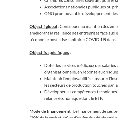
Chambres consulaires œuvrant pour le s
Associations nationales publiques ou pri
ONG promouvant le développement des c
Objectif global
: Contribuer au maintien des emplo
améliorant la résilience des entreprises face aux 
l’économie post crise sanitaire (COVID 19) dans 
Objectifs spécifiques
:
Doter les services médicaux des salariés 
organisationnelle, en réponse aux risqu
Maintenir l’employabilité et assurer l’ins
les secteurs de production touchés par la
Développer les compétences techniques et
relance économique dont le BTP.
Mode de financement
: Le financement de ces pr
(20% de la cotisation) et d’un fonds additionnel