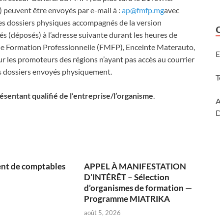
) peuvent être envoyés par e-mail à :
ap@fmfp.mg
avec
 les dossiers physiques accompagnés de la version
s (déposés) à l’adresse suivante durant les heures de
de Formation Professionnelle (FMFP), Enceinte Materauto,
E
 les promoteurs des régions n’ayant pas accès au courrier
les dossiers envoyés physiquement.
T
résentant qualifié de l’entreprise/l’organisme
.
A
D
nt de comptables
APPEL À MANIFESTATION
D’INTÉRÊT – Sélection
d’organismes de formation —
Programme MIATRIKA
août 5, 2026