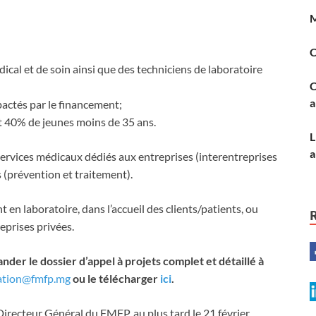
al et de soin ainsi que des techniciens de laboratoire
C
a
actés par le financement;
 40% de jeunes moins de 35 ans.
a
ervices médicaux dédiés aux entreprises (interentreprises
 (prévention et traitement).
t en laboratoire, dans l’accueil des clients/patients, ou
eprises privées.
er le dossier d’appel à projets complet et détaillé à
ation@fmfp.mg
ou le télécharger
ici
.
Directeur Général du FMFP, au plus tard le 21 février