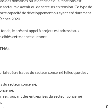
ns des domaines où le déficit de qualifications est
e secteurs d’avenir ou de secteurs en tension. Ce type de
 forte capacité de développement ou ayant été durement
 l’année 2020.
 fonds, le présent appel à projets est adressé aux
 ciblés cette année que sont :
(THA),
orial et être issues du secteur concerné telles que des :
s du secteur concerné,
concerné,
n regroupant des entreprises du secteur concerné
r,