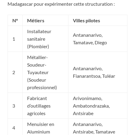
Madagascar pour expérimenter cette structuration :
N°
Métiers
Villes pilotes
Installateur
Antananarivo,
1
sanitaire
Tamatave, Diego
(Plombier)
Métallier-
Soudeur-
Antananarivo,
2
Tuyauteur
Fianarantsoa, Tuléar
(Soudeur
professionnel)
Fabricant
Arivonimamo,
3
d’outillages
Ambatondrazaka,
agricoles
Antsirabe
Menuisier en
Antananarivo,
4
Aluminium
Antsirabe, Tamatave