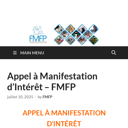
FMFP
Fonds Malgache de Formation Professionnelle
MAIN MENU
Appel à Manifestation
d’Intérêt – FMFP
juillet 10, 2025
-
by
FMFP
APPEL À MANIFESTATION
D’INTÉRÊT