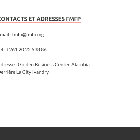
CONTACTS ET ADRESSES FMFP
mail :
fmfp@fmfp.mg
él : +261 20 22 538 86
dresse : Golden Business Center, Alarobia –
errière La City Ivandry