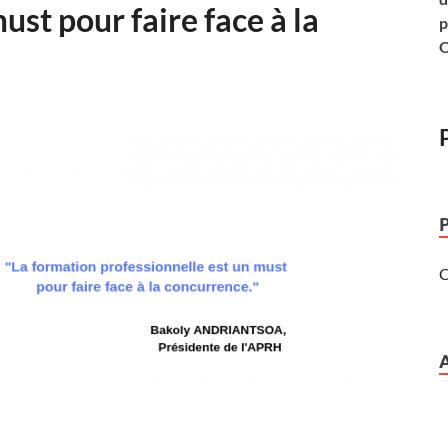
ust pour faire face à la
p
O
C