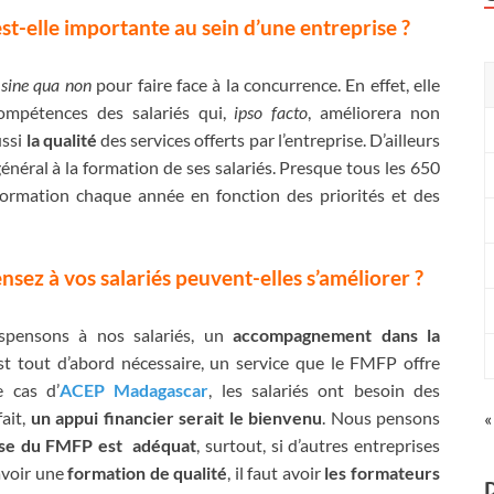
st-elle importante au sein d’une entreprise ?
n
sine qua non
pour faire face à la concurrence. En effet, elle
compétences des salariés qui,
ipso facto
, améliorera non
ussi
la qualité
des services offerts par l’entreprise. D’ailleurs
néral à la formation de ses salariés. Presque tous les 650
formation chaque année en fonction des priorités et des
ez à vos salariés peuvent-elles s’améliorer ?
pensons à nos salariés, un
accompagnement dans la
t tout d’abord nécessaire, un service que le FMFP offre
e cas d’
ACEP Madagascar
, les salariés ont besoin des
fait,
un appui financier serait le bienvenu
. Nous pensons
«
rise du FMFP est adéquat
, surtout, si d’autres entreprises
avoir une
formation de qualité
, il faut avoir
les formateurs