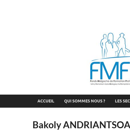
FMFP
Fonds Malgache de Formation Professionnelle
ACCUEIL
QUI SOMMES NOUS ?
LES SE
Bakoly ANDRIANTSOA :