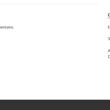
entaire.
E
T
A
D