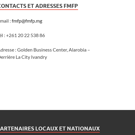
CONTACTS ET ADRESSES FMFP
mail :
fmfp@fmfp.mg
él : +261 20 22 538 86
dresse : Golden Business Center, Alarobia –
errière La City Ivandry
PARTENAIRES LOCAUX ET NATIONAUX