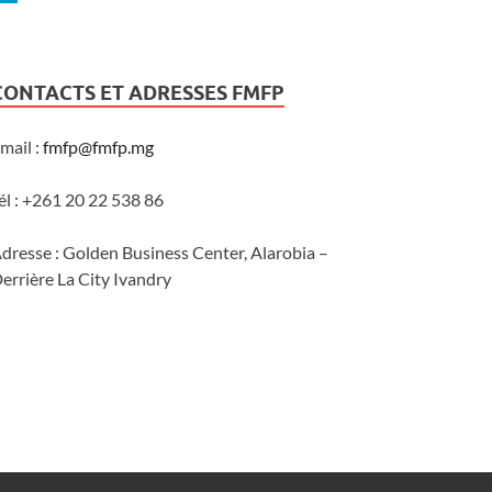
CONTACTS ET ADRESSES FMFP
mail :
fmfp@fmfp.mg
él : +261 20 22 538 86
dresse : Golden Business Center, Alarobia –
errière La City Ivandry