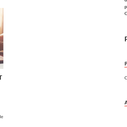
p
O
T
C
de