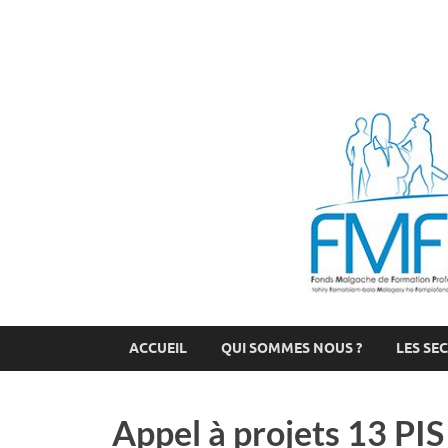
FMFP
Fonds Malgache de Formation Professionnelle
ACCUEIL
QUI SOMMES NOUS ?
LES SE
Appel à projets 13 PIS