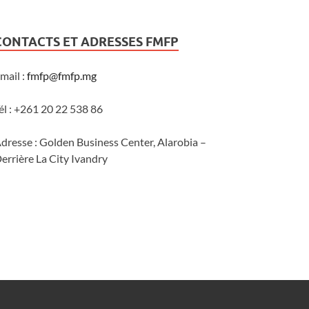
CONTACTS ET ADRESSES FMFP
mail :
fmfp@fmfp.mg
él : +261 20 22 538 86
dresse : Golden Business Center, Alarobia –
errière La City Ivandry